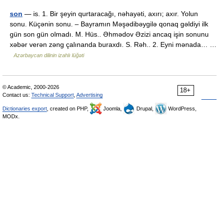
son
— is. 1. Bir şeyin qurtaracağı, nəhayəti, axırı; axır. Yolun
sonu. Küçənin sonu. – Bayramın Məşədibəygilə qonaq gəldiyi ilk
gün son gün olmadı. M. Hüs.. Əhmədov Əzizi ancaq işin sonunu
xəbər verən zəng çalınanda buraxdı. S. Rəh.. 2. Eyni mənada… …
Azərbaycan dilinin izahlı lüğəti
© Academic, 2000-2026
18+
Contact us:
Technical Support
,
Advertising
Dictionaries export
, created on PHP,
Joomla,
Drupal,
WordPress,
MODx.