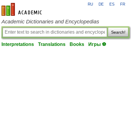
RU
DE
ES
FR
en-academic.com
Academic Dictionaries and Encyclopedias
Search!
Interpretations
Translations
Books
Игры ⚽