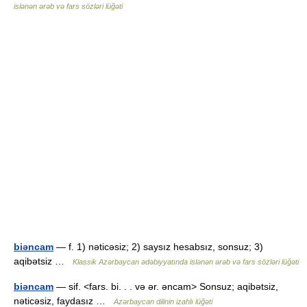
islənən ərəb və fars sözləri lüğəti
biəncam
— f. 1) nəticəsiz; 2) saysız hesabsız, sonsuz; 3)
aqibətsiz …
Klassik Azərbaycan ədəbiyyatında islənən ərəb və fars sözləri lüğəti
biəncam
— sif. <fars. bi. . . və ər. əncam> Sonsuz; aqibətsiz,
nəticəsiz, faydasız …
Azərbaycan dilinin izahlı lüğəti