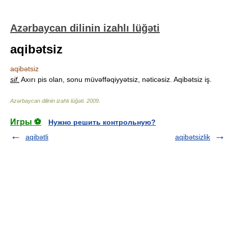
Azərbaycan dilinin izahlı lüğəti
aqibətsiz
aqibətsiz
sif.
Axırı pis olan, sonu müvəffəqiyyətsiz, nəticəsiz. Aqibətsiz iş.
Azərbaycan dilinin izahlı lüğəti
.
2009
.
Игры ⚽
Нужно решить контрольную?
aqibətli
aqibətsizlik