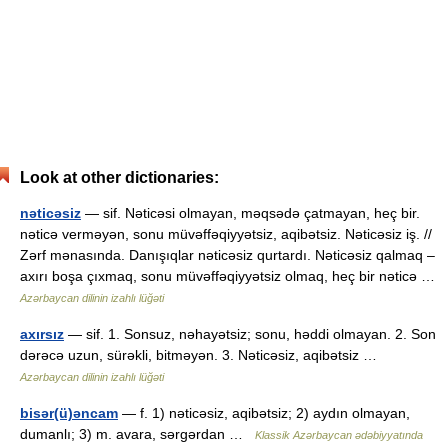
Look at other dictionaries:
nəticəsiz
— sif. Nəticəsi olmayan, məqsədə çatmayan, heç bir.
nəticə verməyən, sonu müvəffəqiyyətsiz, aqibətsiz. Nəticəsiz iş. //
Zərf mənasında. Danışıqlar nəticəsiz qurtardı. Nəticəsiz qalmaq –
axırı boşa çıxmaq, sonu müvəffəqiyyətsiz olmaq, heç bir nəticə …
Azərbaycan dilinin izahlı lüğəti
axırsız
— sif. 1. Sonsuz, nəhayətsiz; sonu, həddi olmayan. 2. Son
dərəcə uzun, sürəkli, bitməyən. 3. Nəticəsiz, aqibətsiz …
Azərbaycan dilinin izahlı lüğəti
bisər(ü)əncam
— f. 1) nəticəsiz, aqibətsiz; 2) aydın olmayan,
dumanlı; 3) m. avara, sərgərdan …
Klassik Azərbaycan ədəbiyyatında